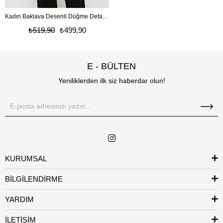
Kadın Baklava Desenli Düğme Detaylı Triko Hırka
₺519,90
₺499,90
E - BÜLTEN
Yeniliklerden ilk siz haberdar olun!
KURUMSAL
BİLGİLENDİRME
YARDIM
İLETİŞİM