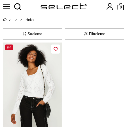
0
Hırka
Sıralama
Filtreleme
%4