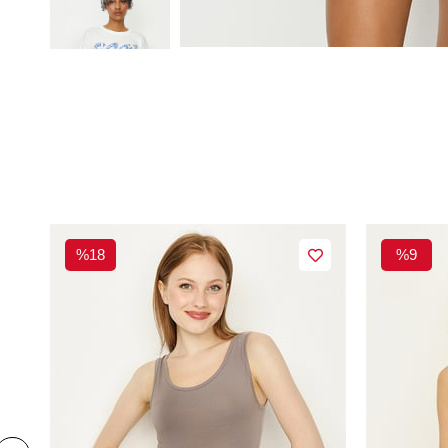
%18
%9