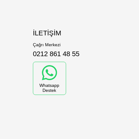
İLETİŞİM
Çağrı Merkezi
0212 861 48 55
?
Whatsapp
Destek