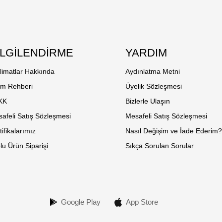
İLGİLENDİRME
YARDIM
limatlar Hakkında
Aydınlatma Metni
em Rehberi
Üyelik Sözleşmesi
KK
Bizlerle Ulaşın
afeli Satış Sözleşmesi
Mesafeli Satış Sözleşmesi
tifikalarımız
Nasıl Değişim ve İade Ederim
lu Ürün Siparişi
Sıkça Sorulan Sorular
Google Play
App Store