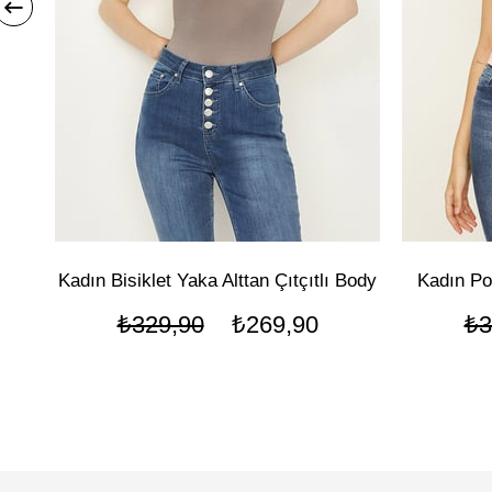
Kadın Bisiklet Yaka Alttan Çıtçıtlı Body
Kadın Po
₺329,90
₺269,90
₺3