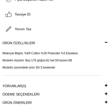
Tavsiye Et
Yorum Yaz
ÜRÜN ÖZELLIKLERI
Materyal Bilgisi: %69 Cotton %28 Polyester %3 Elastane.
Modelin ölçüleri: Boy:176 göğüs:82 bel:59 basen:88.
Modelin üzerindeki ürün 36/ S bedendir
YORUMLAR
(0)
ÖDEME SEÇENEKLERI
ÜRÜN ÖNERILERI