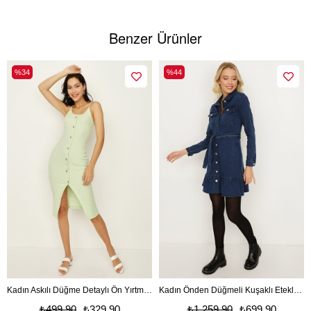
Benzer Ürünler
%34
%44
Kadın Askılı Düğme Detaylı Ön Yırtmaçlı Midi Elbise
Kadın Önden Düğmeli Kuşaklı Etekleri Fırfırlı Denim Elbise
₺499,90
₺329,90
₺1.259,90
₺699,90