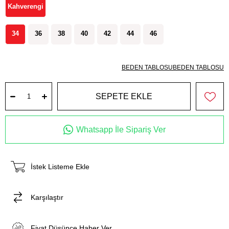
Kahverengi
34
36
38
40
42
44
46
BEDEN TABLOSU
BEDEN TABLOSU
Whatsapp İle Sipariş Ver
İstek Listeme Ekle
Karşılaştır
Fiyat Düşünce Haber Ver