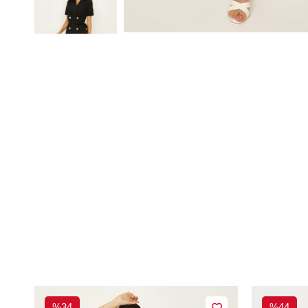
%34
%44