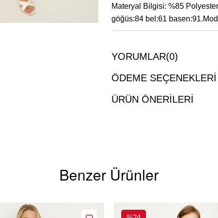
Materyal Bilgisi: %85 Polyeste
göğüs:84 bel:61 basen:91.Mode
YORUMLAR
(0)
ÖDEME SEÇENEKLERI
ÜRÜN ÖNERILERI
Benzer Ürünler
%24