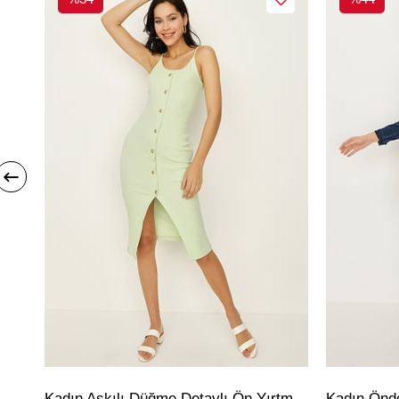
Kadın Askılı Düğme Detaylı Ön Yırtmaçlı Midi Elbise