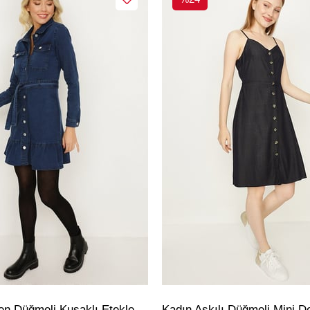
Kadın Önden Düğmeli Kuşaklı Etekleri Fırfırlı Denim Elbise
Kadın Askılı Düğmeli Mini D