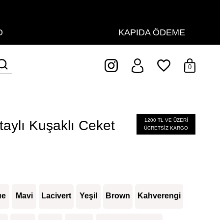
KAPIDA ÖDEME
0
1200 TL VE ÜZERİ
aylı Kuşaklı Ceket
ÜCRETSİZ KARGO
ue
Mavi
Lacivert
Yeşil
Brown
Kahverengi