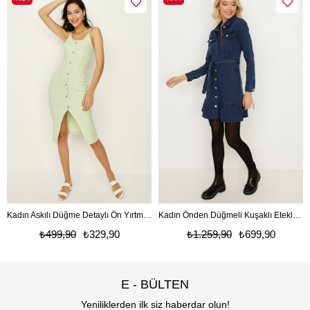
Kadın Askılı Düğme Detaylı Ön Yırtmaçlı Midi Elbise
Kadın Önden Düğmeli Kuşaklı Etekleri Fırfırlı Denim Elbise
₺499,90
₺329,90
₺1.259,90
₺699,90
E - BÜLTEN
Yeniliklerden ilk siz haberdar olun!