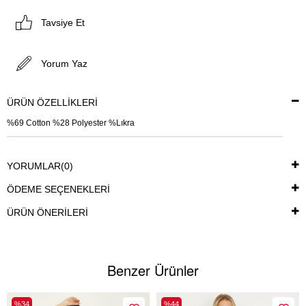
Tavsiye Et
Yorum Yaz
ÜRÜN ÖZELLIKLERI
%69 Cotton %28 Polyester %Lıkra
YORUMLAR
(0)
ÖDEME SEÇENEKLERI
ÜRÜN ÖNERILERI
Benzer Ürünler
%34
%44