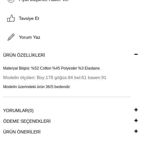
Tavsiye Et
Yorum Yaz
ÜRÜN ÖZELLIKLERI
Materyal Bilgisi: %52 Cotton %45 Polyester %3 Elastane.
Modelin ölçüleri: Boy:178 göğüs:84 bel:61 basen:91
Modelin üzerindeki ürün 36/S bedendir.
YORUMLAR
(0)
ÖDEME SEÇENEKLERI
ÜRÜN ÖNERILERI