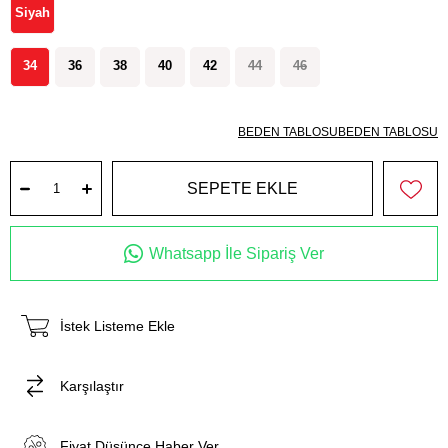
Siyah
34
36
38
40
42
44
46
BEDEN TABLOSU
BEDEN TABLOSU
Whatsapp İle Sipariş Ver
İstek Listeme Ekle
Karşılaştır
Fiyat Düşünce Haber Ver