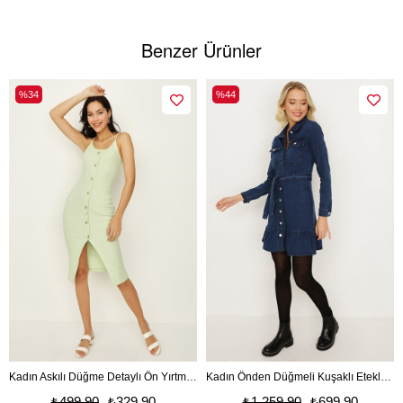
Benzer Ürünler
%34
%44
Kadın Askılı Düğme Detaylı Ön Yırtmaçlı Midi Elbise
Kadın Önden Düğmeli Kuşaklı Etekleri Fırfırlı Denim Elbise
₺499,90
₺329,90
₺1.259,90
₺699,90