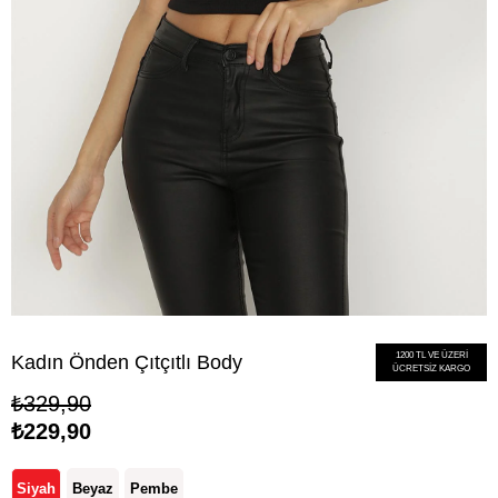
1200 TL VE ÜZERİ
Kadın Önden Çıtçıtlı Body
ÜCRETSİZ KARGO
₺329,90
₺229,90
Siyah
Beyaz
Pembe