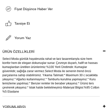
Fiyat Düşünce Haber Ver
Tavsiye Et
Yorum Yaz
ÜRÜN ÖZELLIKLERI
Select Moda günlük hayatınızda rahat ve tarz tasarımlarıyla size hem
konfor hem de elegan dokunuşlar sunar. Çevreye duyarlı, hafif ve hassas
kumaşlardan üretilen ürünlerimiz %100 Yerli Üretimdir. Kumaşlar
güvenlidir, sağlığa zarar vermez.Select Moda ile senenin trend öncü
parçalarına sahip olabilirsiniz. Yıkama Talimatı:* Maximum 30 c sıcaklıkta
yıkayınız.* Ağartıcı kullanmayınız.* Tamburlu kurutma yapmayınız.* Kuru
temizleme yapılmaz.* Benzer renkler ile beraber yıkayınız.* Ürünü ters
çevirerek yıkayınız.* Islak halde bekletmeyiniz-Materyal Bilgisi:%95 Cotton
%5 Elastane
YORUMLAR
(0)