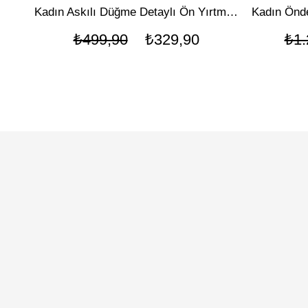
Kadın Askılı Düğme Detaylı Ön Yırtmaçlı Midi Elbise
₺499,90
₺329,90
₺1.