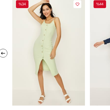
%34
%44