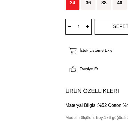
34
36
38
40
İstek Listeme Ekle
Tavsiye Et
ÜRÜN ÖZELLIKLERI
Materyal Bilgisi:%52 Cotton %
Modelin ölçüleri: Boy:176 göğüs:8