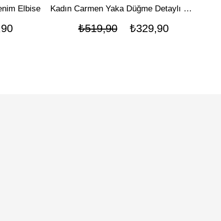
enim Elbise
Kadın Carmen Yaka Düğme Detaylı Elbise
Ka
,90
₺519,90
₺329,90