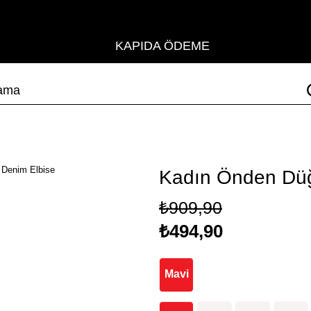
KAPIDA ÖDEME
Kadın Önden Düğ
₺909,90
₺494,90
Mavi