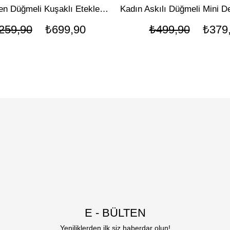
Kadın Önden Düğmeli Kuşaklı Etekleri Fırfırlı Denim Elbise
Kadın Askılı Düğmeli Mini D
259,90
₺699,90
₺499,90
₺379
E - BÜLTEN
Yeniliklerden ilk siz haberdar olun!