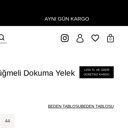
AYNI GÜN KARGO
0
1200 TL VE ÜZERİ
üğmeli Dokuma Yelek
ÜCRETSİZ KARGO
BEDEN TABLOSU
BEDEN TABLOSU
44