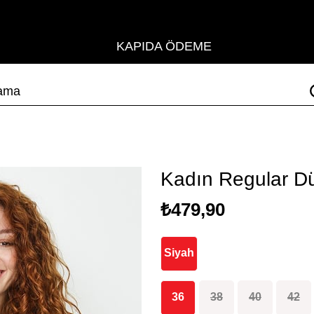
KAPIDA ÖDEME
Kadın Regular D
₺479,90
Siyah
36
38
40
42