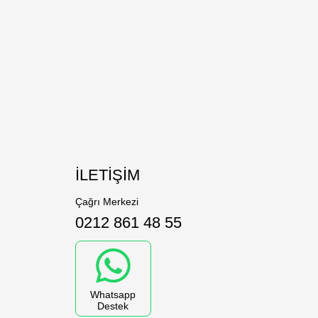
İLETİŞİM
Çağrı Merkezi
0212 861 48 55
?
Whatsapp
Destek